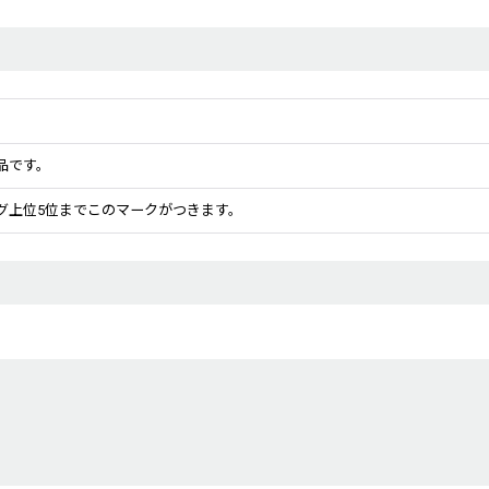
品です。
グ上位5位までこのマークがつきます。